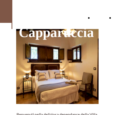
La
Benvenuti
Capparuccia
Benvenuti nella deliziosa dependance della Villa